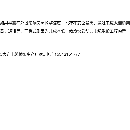
如果裸露在外既影响房屋的整洁度，也存在安全隐患，通过电缆
大连桥架
器、通讯等，而梯式则因为其成本低、散热快受动力电缆敷设工程的青
桥架生产厂家,,电话:15542151777