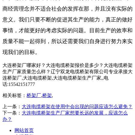
商经营理念并不适合社会的发挥在那，并且没有实际的
意义。我们只要不断的促进其生产的能力，真正的做好
事情，才能更好的考虑实际的问题。目前生产的效率和
质量不能一起得到，所以还需要我们自身进行努力来实
现我们的目标。
大连桥架厂哪家好？大连电缆桥架报价是多少？大连电缆桥架
生产厂家质量怎么样？辽宁双龙电缆桥架有限公司专业承接大
连桥架厂,大连电缆桥架,大连电缆桥架生产厂家,,电
话:15542151777
相关标签：
桥架厂
,
桥架
,
上一条：
大连电缆桥架在使用中会出现的问题应该怎么避免？
下一条：
大连电缆桥架生产厂家想要长远的发展，应该怎么
办？
网站首页