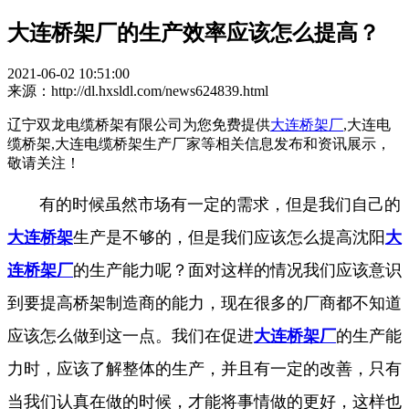
大连桥架厂的生产效率应该怎么提高？
2021-06-02 10:51:00
来源：http://dl.hxsldl.com/news624839.html
辽宁双龙电缆桥架有限公司为您免费提供
大连桥架厂
,大连电
缆桥架,大连电缆桥架生产厂家等相关信息发布和资讯展示，
敬请关注！
有的时候虽然市场有一定的需求，但是我们自己的
大连桥架
生产是不够的，但是我们应该怎么提高沈阳
大
连桥架厂
的生产能力呢？面对这样的情况我们应该意识
到要提高桥架制造商的能力，现在很多的厂商都不知道
应该怎么做到这一点。我们在促进
大连桥架厂
的生产能
力时，应该了解整体的生产，并且有一定的改善，只有
当我们认真在做的时候，才能将事情做的更好，这样也