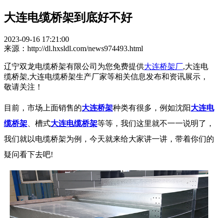
大连电缆桥架到底好不好
2023-09-16 17:21:00
来源：http://dl.hxsldl.com/news974493.html
辽宁双龙电缆桥架有限公司为您免费提供
大连桥架厂
,大连电
缆桥架,大连电缆桥架生产厂家等相关信息发布和资讯展示，
敬请关注！
目前，市场上面销售的
大连桥架
种类有很多，例如沈阳
大连电
缆桥架
、槽式
大连电缆桥架
等等，我们这里就不一一说明了，
我们就以电缆桥架为例，今天就来给大家讲一讲，带着你们的
疑问看下去吧!