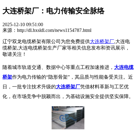
大连桥架厂：电力传输安全脉络
2025-12-10 09:51:00
来源：http://dl.hxsldl.com/news1154787.html
辽宁双龙电缆桥架有限公司为您免费提供
大连桥架厂
,大连电
缆桥架,大连电缆桥架生产厂家等相关信息发布和资讯展示，
敬请关注！
随着城市轨道交通、数据中心等重点工程加速推进，
大连电缆
桥架
作为电力传输的“隐形骨架”，其品质与性能备受关注。近
日，一批专注技术升级的
大连桥架厂
凭借材料革新与工艺优
化，在市场竞争中脱颖而出，为基础设施安全提供坚实保障。