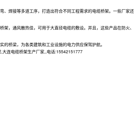
弯、焊接等多道工序，打造出符合不同工程需求的电缆桥架。一些厂家还
桥架，通风散热佳，可用于大直径电缆的敷设。并且，这些产品在防火、
实的桥梁，为各类建筑和工业设施的电力供应保驾护航。
桥架生产厂家,,电话:15542151777