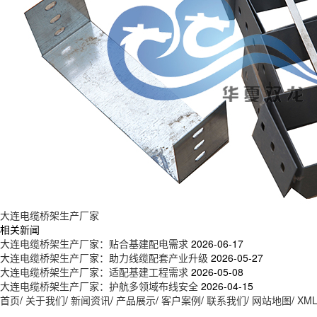
大连电缆桥架生产厂家
相关新闻
大连电缆桥架生产厂家：贴合基建配电需求
2026-06-17
大连电缆桥架生产厂家：助力线缆配套产业升级
2026-05-27
大连电缆桥架生产厂家：适配基建工程需求
2026-05-08
大连电缆桥架生产厂家：护航多领域布线安全
2026-04-15
首页
/
关于我们
/
新闻资讯
/
产品展示
/
客户案例
/
联系我们
/
网站地图
/
XM