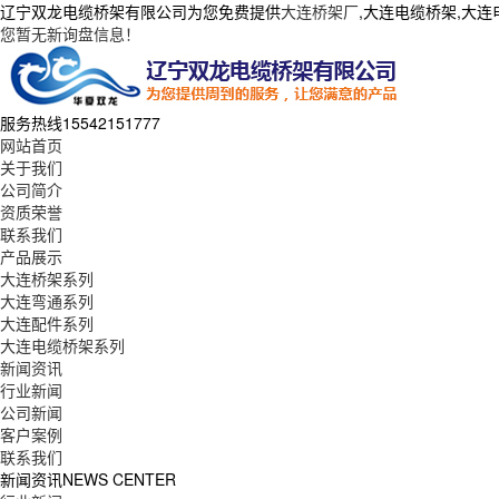
辽宁双龙电缆桥架有限公司为您免费提供
大连桥架厂
,大连电缆桥架,大
您暂无新询盘信息！
服务热线
15542151777
网站首页
关于我们
公司简介
资质荣誉
联系我们
产品展示
大连桥架系列
大连弯通系列
大连配件系列
大连电缆桥架系列
新闻资讯
行业新闻
公司新闻
客户案例
联系我们
新闻资讯
NEWS CENTER